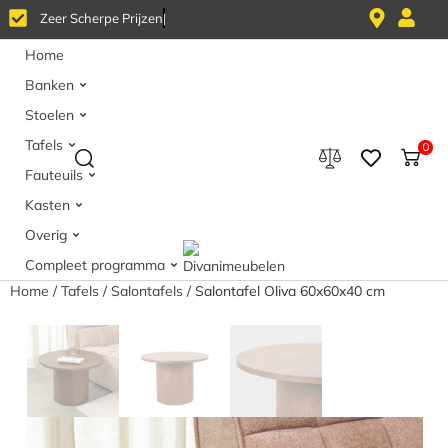
Z
e
e
r
S
c
h
e
r
p
e
P
r
i
j
z
e
n
Home
Banken
Stoelen
Tafels
0
Fauteuils
Kasten
Overig
Compleet programma
Home
/
Tafels
/
Salontafels
/ Salontafel Oliva 60x60x40 cm