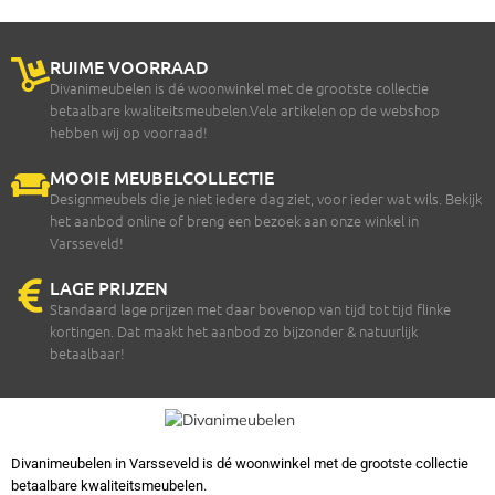
RUIME VOORRAAD
Divanimeubelen is dé woonwinkel met de grootste collectie
betaalbare kwaliteitsmeubelen.Vele artikelen op de webshop
hebben wij op voorraad!
MOOIE MEUBELCOLLECTIE
Designmeubels die je niet iedere dag ziet, voor ieder wat wils. Bekijk
het aanbod online of breng een bezoek aan onze winkel in
Varsseveld!
LAGE PRIJZEN
Standaard lage prijzen met daar bovenop van tijd tot tijd flinke
kortingen. Dat maakt het aanbod zo bijzonder & natuurlijk
betaalbaar!
Divanimeubelen in Varsseveld is dé woonwinkel met de grootste collectie
betaalbare kwaliteitsmeubelen.