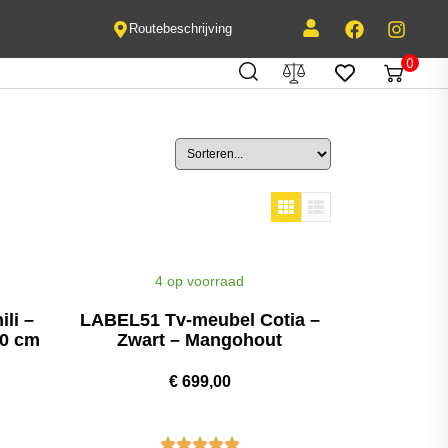
Routebeschrijving
0
4 op voorraad
li –
LABEL51 Tv-meubel Cotia –
20 cm
Zwart – Mangohout
€
699,00