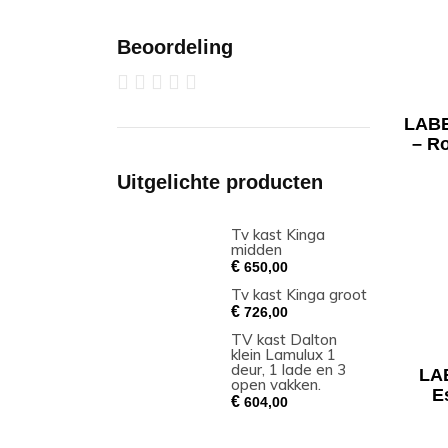
Beoordeling
LABE
– R
Uitgelichte producten
Tv kast Kinga
midden
€
650,00
Tv kast Kinga groot
€
726,00
TV kast Dalton
klein Lamulux 1
deur, 1 lade en 3
LA
open vakken.
E
€
604,00