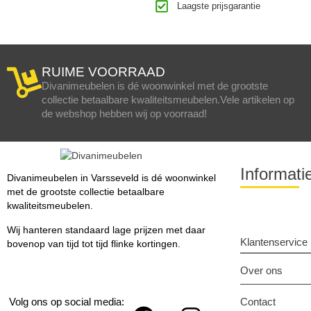
Laagste prijsgarantie
RUIME VOORRAAD
Divanimeubelen is dé woonwinkel met de grootste
collectie betaalbare kwaliteitsmeubelen.Vele artikelen op
de webshop hebben wij op voorraad!
Informati
Divanimeubelen in Varsseveld is dé woonwinkel
met de grootste collectie betaalbare
kwaliteitsmeubelen.
Wij hanteren standaard lage prijzen met daar
Klantenservice
bovenop van tijd tot tijd flinke kortingen.
Over ons
Volg ons op social media:
Contact