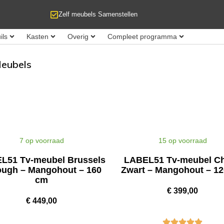
Zelf meubels Samenstellen
ils
Kasten
Overig
Compleet programma
eubels
7 op voorraad
15 op voorraad
L51 Tv-meubel Brussels
LABEL51 Tv-meubel Chi
ough – Mangohout – 160
Zwart – Mangohout – 1
cm
€
399,00
€
449,00