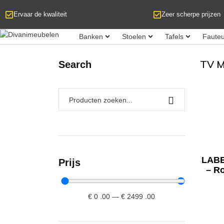
Ervaar de kwaliteit
Zeer scherpe prijzen
Banken
Stoelen
Tafels
Fauteu
TV M
Search
LABE
Prijs
– R
€
0
.00
—
€
2499
.00