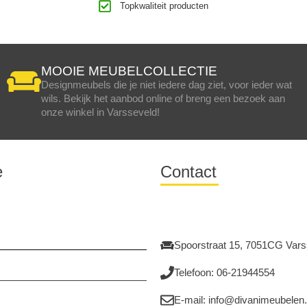
Topkwaliteit producten
MOOIE MEUBELCOLLECTIE
Designmeubels die je niet iedere dag ziet, voor ieder wat
wils. Bekijk het aanbod online of breng een bezoek aan
onze winkel in Varsseveld!
e
Contact
Spoorstraat 15, 7051CG Vars
Telefoon: 06-21944554
E-mail: info@divanimeubelen.