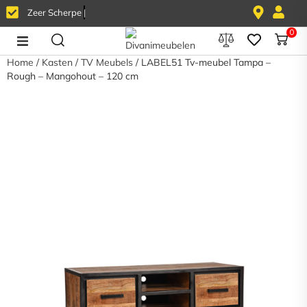
0
Home
/
Kasten
/
TV Meubels
/ LABEL51 Tv-meubel Tampa –
Home
Rough – Mangohout – 120 cm
Banken
Stoelen
Tafels
Fauteuils
Kasten
Overig