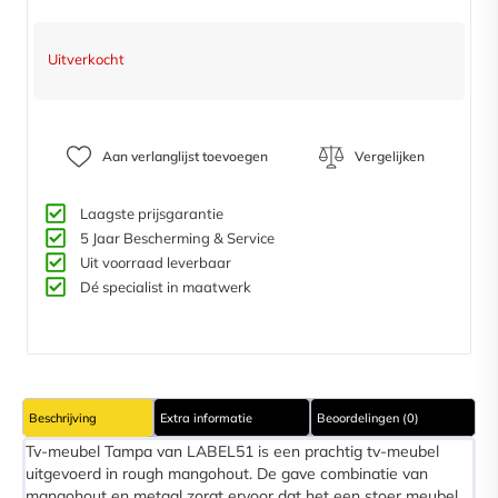
Uitverkocht
Aan verlanglijst toevoegen
Vergelijken
Laagste prijsgarantie
5 Jaar Bescherming & Service​
Uit voorraad leverbaar
Dé specialist in maatwerk
Beschrijving
Extra informatie
Beoordelingen (0)
Tv-meubel Tampa van LABEL51 is een prachtig tv-meubel
uitgevoerd in rough mangohout. De gave combinatie van
mangohout en metaal zorgt ervoor dat het een stoer meubel