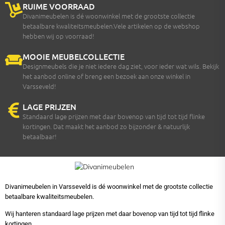
RUIME VOORRAAD
Divanimeubelen is dé woonwinkel met de grootste collectie
betaalbare kwaliteitsmeubelen.Vele artikelen op de webshop
hebben wij op voorraad!
MOOIE MEUBELCOLLECTIE
Designmeubels die je niet iedere dag ziet, voor ieder wat wils. Bekijk
het aanbod online of breng een bezoek aan onze winkel in
Varsseveld!
LAGE PRIJZEN
Standaard lage prijzen met daar bovenop van tijd tot tijd flinke
kortingen. Dat maakt het aanbod zo bijzonder & natuurlijk
betaalbaar!
Divanimeubelen in Varsseveld is dé woonwinkel met de grootste collectie
betaalbare kwaliteitsmeubelen.
Wij hanteren standaard lage prijzen met daar bovenop van tijd tot tijd flinke
kortingen.