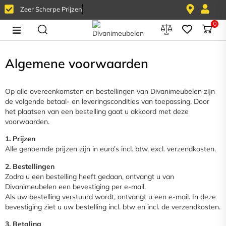
Z
e
e
r
S
c
h
e
r
p
e
P
r
i
j
z
e
n
0
Home
Algemene voorwaarden
Banken
Op alle overeenkomsten en bestellingen van Divanimeubelen zijn
de volgende betaal- en leveringscondities van toepassing. Door
Stoelen
het plaatsen van een bestelling gaat u akkoord met deze
voorwaarden.
Tafels
1. Prijzen
Alle genoemde prijzen zijn in euro’s incl. btw, excl. verzendkosten.
Fauteuils
2. Bestellingen
Zodra u een bestelling heeft gedaan, ontvangt u van
Kasten
Divanimeubelen een bevestiging per e-mail.
Als uw bestelling verstuurd wordt, ontvangt u een e-mail. In deze
Overig
bevestiging ziet u uw bestelling incl. btw en incl. de verzendkosten.
3. Betaling