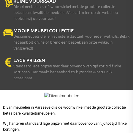
RUIME VOORRAAD
Divanimeubelen is dé woonwinkel met de grootste collectie
betaalbare kwaliteitsmeubelen.Vele artikelen op de webshop
hebben wij op voorraad!
MOOIE MEUBELCOLLECTIE
Designmeubels die je niet iedere dag ziet, voor ieder wat wils. Bekijk
het aanbod online of breng een bezoek aan onze winkel in
Varsseveld!
LAGE PRIJZEN
Standaard lage prijzen met daar bovenop van tijd tot tijd flinke
kortingen. Dat maakt het aanbod zo bijzonder & natuurlijk
betaalbaar!
Divanimeubelen in Varsseveld is dé woonwinkel met de grootste collectie
betaalbare kwaliteitsmeubelen.
Wij hanteren standaard lage prijzen met daar bovenop van tijd tot tijd flinke
kortingen.