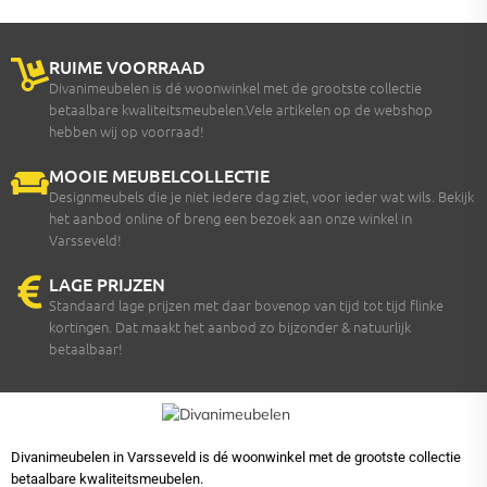
RUIME VOORRAAD
Divanimeubelen is dé woonwinkel met de grootste collectie
betaalbare kwaliteitsmeubelen.Vele artikelen op de webshop
hebben wij op voorraad!
MOOIE MEUBELCOLLECTIE
Designmeubels die je niet iedere dag ziet, voor ieder wat wils. Bekijk
het aanbod online of breng een bezoek aan onze winkel in
Varsseveld!
LAGE PRIJZEN
Standaard lage prijzen met daar bovenop van tijd tot tijd flinke
kortingen. Dat maakt het aanbod zo bijzonder & natuurlijk
betaalbaar!
Divanimeubelen in Varsseveld is dé woonwinkel met de grootste collectie
betaalbare kwaliteitsmeubelen.