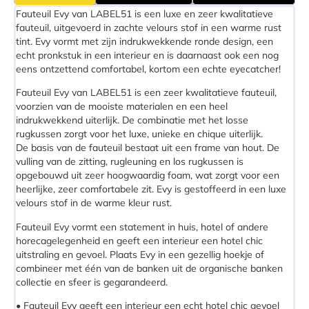
Fauteuil Evy van LABEL51 is een luxe en zeer kwalitatieve
fauteuil, uitgevoerd in zachte velours stof in een warme rust
tint. Evy vormt met zijn indrukwekkende ronde design, een
echt pronkstuk in een interieur en is daarnaast ook een nog
eens ontzettend comfortabel, kortom een echte eyecatcher!
Fauteuil Evy van LABEL51 is een zeer kwalitatieve fauteuil,
voorzien van de mooiste materialen en een heel
indrukwekkend uiterlijk. De combinatie met het losse
rugkussen zorgt voor het luxe, unieke en chique uiterlijk.
De basis van de fauteuil bestaat uit een frame van hout. De
vulling van de zitting, rugleuning en los rugkussen is
opgebouwd uit zeer hoogwaardig foam, wat zorgt voor een
heerlijke, zeer comfortabele zit. Evy is gestoffeerd in een luxe
velours stof in de warme kleur rust.
Fauteuil Evy vormt een statement in huis, hotel of andere
horecagelegenheid en geeft een interieur een hotel chic
uitstraling en gevoel. Plaats Evy in een gezellig hoekje of
combineer met één van de banken uit de organische banken
collectie en sfeer is gegarandeerd.
• Fauteuil Evy geeft een interieur een echt hotel chic gevoel