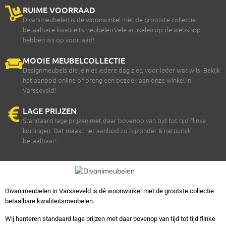
RUIME VOORRAAD
Divanimeubelen is dé woonwinkel met de grootste collectie
betaalbare kwaliteitsmeubelen.Vele artikelen op de webshop
hebben wij op voorraad!
MOOIE MEUBELCOLLECTIE
Designmeubels die je niet iedere dag ziet, voor ieder wat wils. Bekijk
het aanbod online of breng een bezoek aan onze winkel in
Varsseveld!
LAGE PRIJZEN
Standaard lage prijzen met daar bovenop van tijd tot tijd flinke
kortingen. Dat maakt het aanbod zo bijzonder & natuurlijk
betaalbaar!
Divanimeubelen in Varsseveld is dé woonwinkel met de grootste collectie
betaalbare kwaliteitsmeubelen.
Wij hanteren standaard lage prijzen met daar bovenop van tijd tot tijd flinke