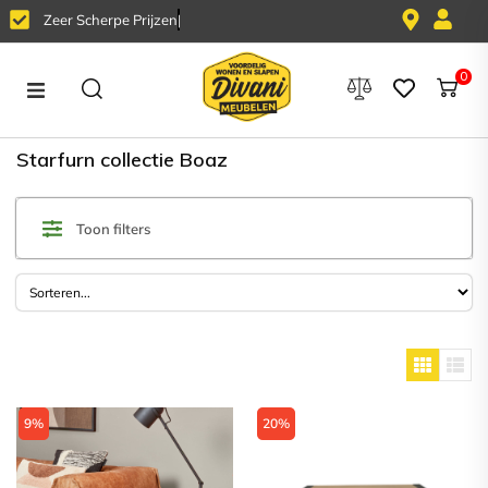
Z
e
e
r
S
c
h
e
r
p
e
P
r
i
j
z
e
n
0
Home
Starfurn collectie Boaz
Banken
Toon filters
Stoelen
Tafels
Fauteuils
Kasten
9%
20%
Overig