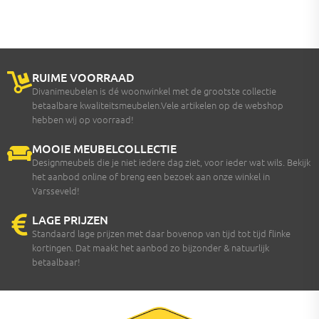
RUIME VOORRAAD
Divanimeubelen is dé woonwinkel met de grootste collectie
betaalbare kwaliteitsmeubelen.Vele artikelen op de webshop
hebben wij op voorraad!
MOOIE MEUBELCOLLECTIE
Designmeubels die je niet iedere dag ziet, voor ieder wat wils. Bekijk
het aanbod online of breng een bezoek aan onze winkel in
Varsseveld!
LAGE PRIJZEN
Standaard lage prijzen met daar bovenop van tijd tot tijd flinke
kortingen. Dat maakt het aanbod zo bijzonder & natuurlijk
betaalbaar!