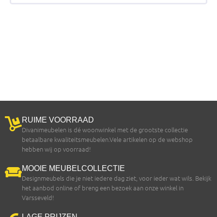
RUIME VOORRAAD
Divanimeubelen is dé woonwinkel met de grootste collectie
betaalbare kwaliteitsmeubelen.Vele artikelen op de webshop
hebben wij op voorraad!
MOOIE MEUBELCOLLECTIE
Designmeubels die je niet iedere dag ziet, voor ieder wat wils. Bekijk
het aanbod online of breng een bezoek aan onze winkel in
Varsseveld!
LAGE PRIJZEN