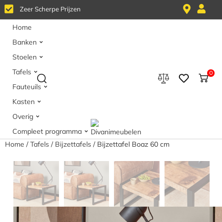
Z
e
e
r
S
c
h
e
r
p
e
P
r
i
j
z
e
n
Home
Banken
Stoelen
Tafels
0
Fauteuils
Kasten
Overig
Compleet programma
Home
/
Tafels
/
Bijzettafels
/ Bijzettafel Boaz 60 cm