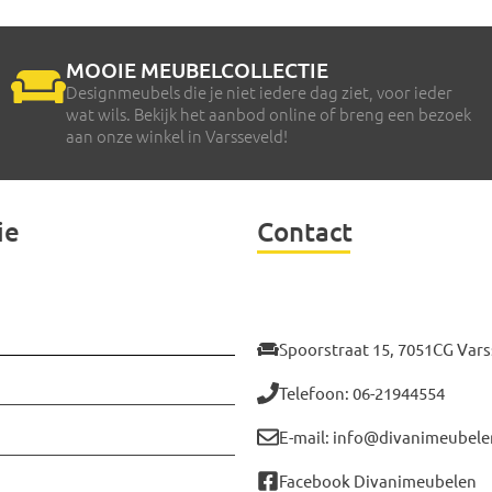
MOOIE MEUBELCOLLECTIE
Designmeubels die je niet iedere dag ziet, voor ieder
wat wils. Bekijk het aanbod online of breng een bezoek
aan onze winkel in Varsseveld!
ie
Contact
Spoorstraat 15, 7051CG Vars
Telefoon: 06-21944554
E-mail: info@divanimeubele
Facebook Divanimeubelen