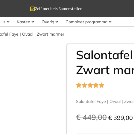
Zelf meubels Samenstellen
ils
Kasten
Overig
Compleet programma
tafel Faye | Ovaal | Zwart marmer
Salontafel
Zwart ma
Salontafel Faye | Ovaal | Zwa
€
449,00
€
399,00