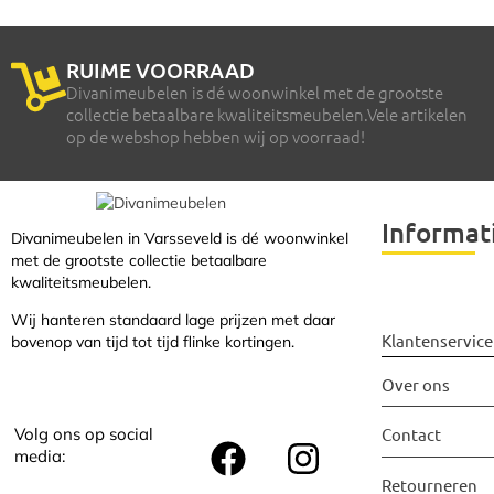
RUIME VOORRAAD
Divanimeubelen is dé woonwinkel met de grootste
collectie betaalbare kwaliteitsmeubelen.Vele artikelen
op de webshop hebben wij op voorraad!
Informat
Divanimeubelen in Varsseveld is dé woonwinkel
met de grootste collectie betaalbare
kwaliteitsmeubelen.
Wij hanteren standaard lage prijzen met daar
Klantenservice
bovenop van tijd tot tijd flinke kortingen.
Over ons
Volg ons op social
Contact
media:
Retourneren