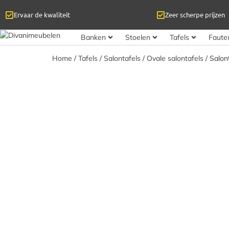
Ervaar de kwaliteit
Zeer scherpe prijzen
Banken
Stoelen
Tafels
Fauteu
Home
/
Tafels
/
Salontafels
/
Ovale salontafels
/ Salon