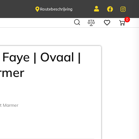
Routebeschrijving
0
 Faye | Ovaal |
rmer
rt Marmer