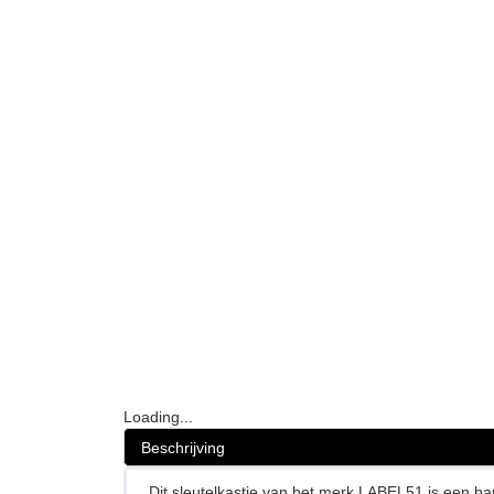
Loading...
Beschrijving
Dit sleutelkastje van het merk LABEL51 is een han