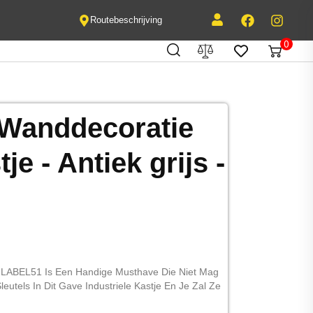
Routebeschrijving
0
Wanddecoratie
je - Antiek grijs -
rk LABEL51 Is Een Handige Musthave Die Niet Mag
utels In Dit Gave Industriele Kastje En Je Zal Ze