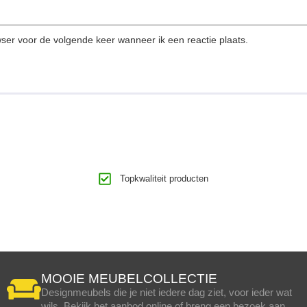
wser voor de volgende keer wanneer ik een reactie plaats.
Topkwaliteit producten
MOOIE MEUBELCOLLECTIE
Designmeubels die je niet iedere dag ziet, voor ieder wat
wils. Bekijk het aanbod online of breng een bezoek aan