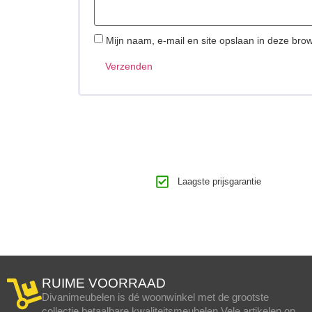
Mijn naam, e-mail en site opslaan in deze bro
Laagste prijsgarantie
RUIME VOORRAAD
Divanimeubelen is dé woonwinkel met de grootste
collectie betaalbare kwaliteitsmeubelen.Vele artikelen op