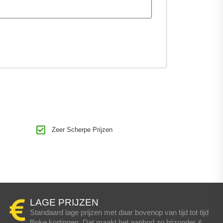
Zeer Scherpe Prijzen
LAGE PRIJZEN
Standaard lage prijzen met daar bovenop van tijd tot tijd
flinke kortingen. Dat maakt het aanbod zo bijzonder &