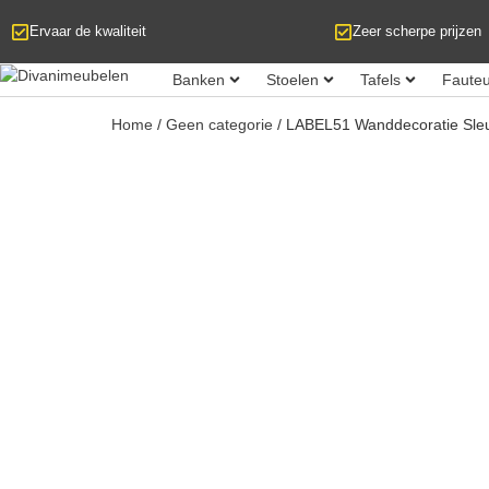
Ervaar de kwaliteit
Zeer scherpe prijzen
Banken
Stoelen
Tafels
Fauteu
Home
/
Geen categorie
/ LABEL51 Wanddecoratie Sleute