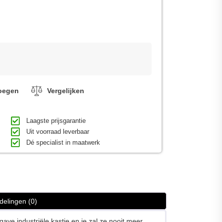
voegen
Vergelijken
Laagste prijsgarantie
Uit voorraad leverbaar
Dé specialist in maatwerk
delingen (0)
ave industriële kastje en je zal ze nooit meer