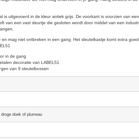
is uitgevoerd in de kleur antiek grijs. De voorkant is voorzien van een 
eft van een vast deurtje die gesloten wordt door middel van een industrie
hangen.
ave en mag niet ontbreken in een gang. Het sleutelkastje komt extra go
BEL51.
oor in de gang
 metalen decoratie van LABEL51
bergen van 9 sleutelbossen
 droge doek of plumeau