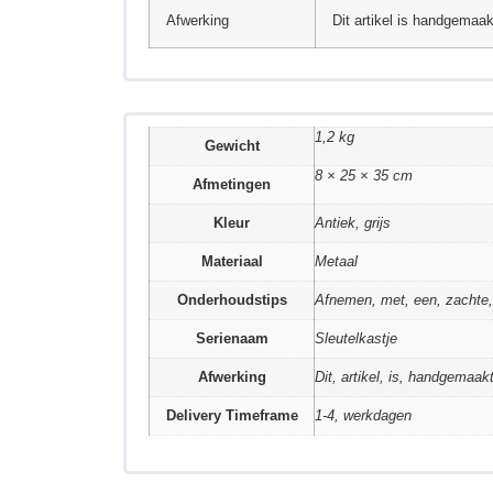
Afwerking
Dit artikel is handgemaak
1,2 kg
Gewicht
8 × 25 × 35 cm
Afmetingen
Kleur
Antiek, grijs
Materiaal
Metaal
Onderhoudstips
Afnemen, met, een, zachte,
Serienaam
Sleutelkastje
Afwerking
Dit, artikel, is, handgemaakt
Delivery Timeframe
1-4, werkdagen