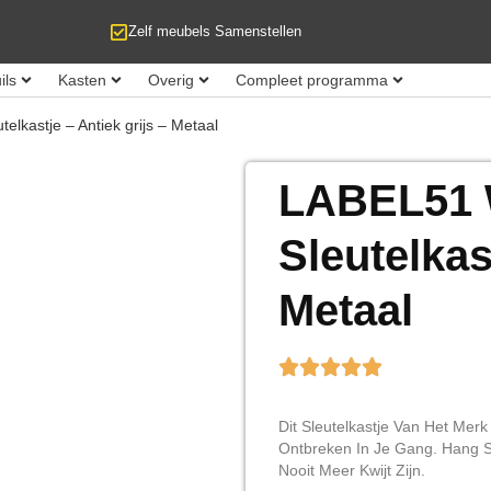
Zelf meubels Samenstellen
ils
Kasten
Overig
Compleet programma
lkastje – Antiek grijs – Metaal
LABEL51 
Sleutelkast
Metaal
Dit Sleutelkastje Van Het Me
Ontbreken In Je Gang. Hang Sle
Nooit Meer Kwijt Zijn.