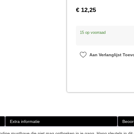
€
12,25
15 op voorraad
Aan Verlanglijst Toe
Extra informatie
Beoor
dige musthave die niet mag ontbreken in je gang. Hang sleutels in dit g