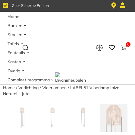
Z
e
e
r
S
c
h
e
r
p
e
P
r
i
j
z
e
n
Home
Banken
Stoelen
Tafels
0
Fauteuils
Kasten
Overig
Compleet programma
Home
/
Verlichting
/
Vloerlampen
/ LABEL51 Vloerlamp Ibiza –
Naturel – Jute