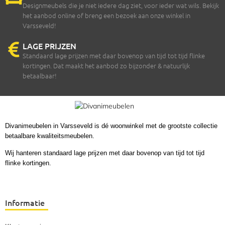
Designmeubels die je niet iedere dag ziet, voor ieder wat wils. Bekijk
het aanbod online of breng een bezoek aan onze winkel in
Varsseveld!
LAGE PRIJZEN
Standaard lage prijzen met daar bovenop van tijd tot tijd flinke
kortingen. Dat maakt het aanbod zo bijzonder & natuurlijk
betaalbaar!
Divanimeubelen in Varsseveld is dé woonwinkel met de grootste collectie
betaalbare kwaliteitsmeubelen.
Wij hanteren standaard lage prijzen met daar bovenop van tijd tot tijd
flinke kortingen.
Informatie