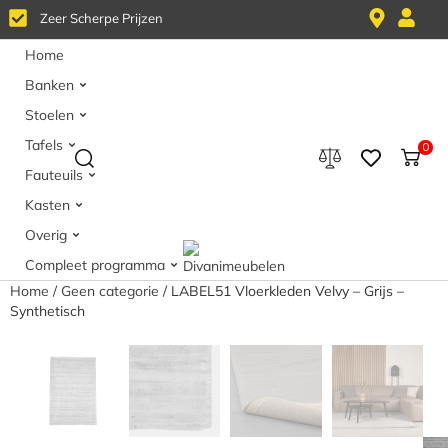
Z
e
e
r
S
c
h
e
r
p
e
P
r
i
j
z
e
n
Home
Banken
Stoelen
Tafels
0
Fauteuils
Kasten
Overig
Compleet programma
Home
/
Geen categorie
/ LABEL51 Vloerkleden Velvy – Grijs –
Synthetisch