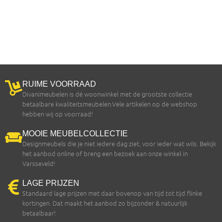
RUIME VOORRAAD
Divanimeubelen is dé woonwinkel met de grootste collectie
betaalbare kwaliteitsmeubelen.Vele artikelen op de webshop
hebben wij op voorraad!
MOOIE MEUBELCOLLECTIE
Designmeubels die je niet iedere dag ziet, voor ieder wat wils. Bekijk
het aanbod online of breng een bezoek aan onze winkel in
Varsseveld!
LAGE PRIJZEN
Standaard lage prijzen met daar bovenop van tijd tot tijd flinke
kortingen. Dat maakt het aanbod zo bijzonder & natuurlijk
betaalbaar!