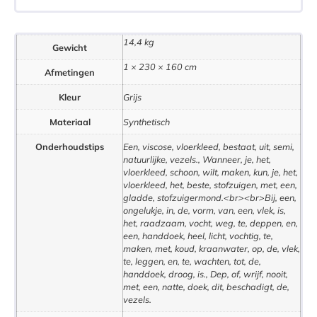
14,4 kg
Gewicht
1 × 230 × 160 cm
Afmetingen
Kleur
Grijs
Materiaal
Synthetisch
Onderhoudstips
Een, viscose, vloerkleed, bestaat, uit, semi,
natuurlijke, vezels., Wanneer, je, het,
vloerkleed, schoon, wilt, maken, kun, je, het,
vloerkleed, het, beste, stofzuigen, met, een,
gladde, stofzuigermond.<br><br>Bij, een,
ongelukje, in, de, vorm, van, een, vlek, is,
het, raadzaam, vocht, weg, te, deppen, en,
een, handdoek, heel, licht, vochtig, te,
maken, met, koud, kraanwater, op, de, vlek,
te, leggen, en, te, wachten, tot, de,
handdoek, droog, is., Dep, of, wrijf, nooit,
met, een, natte, doek, dit, beschadigt, de,
vezels.