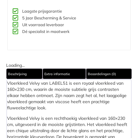
Laagste prijsgarantie
5 Jaar Bescherming & Service​
Uit voorraad leverbaar
Dé specialist in maatwerk
Loading...
Beschrijving
Extra informatie
Beoordelingen (0)
Vloerkleed Velvy van LABEL51 is een royaal vloerkleed van
160×230 cm, waarin de mooiste subtiele grijs contrasten
elkaar hebben ontmoet. Zijn naam zegt het al, het laagpolige
vloerkleed gemaakt van viscose heeft een prachtige
fluweelachtige look.
Vloerkleed Velvy is een rechthoekig vloerkleed van 160×230
cm, uitgevoerd in de mooiste grijstinten. Het vloerkleed heeft
een chique uitstraling door de lichte glans en het prachtige,
horizontale kleurverloop. De bovenkant is gemaakt van