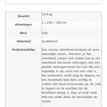
14,4 kg
Gewicht
1 × 230 × 160 cm
Afmetingen
Kleur
Grijs
Materiaal
Synthetisch
Onderhoudstips
Een, viscose, vloerkleed, bestaat, uit, semi,
natuurlijke, vezels., Wanneer, je, het,
vloerkleed, schoon, wilt, maken, kun, je, het,
vloerkleed, het, beste, stofzuigen, met, een,
gladde, stofzuigermond.<br><br>Bij, een,
ongelukje, in, de, vorm, van, een, vlek, is,
het, raadzaam, vocht, weg, te, deppen, en,
een, handdoek, heel, licht, vochtig, te,
maken, met, koud, kraanwater, op, de, vlek,
te, leggen, en, te, wachten, tot, de,
handdoek, droog, is., Dep, of, wrijf, nooit,
met, een, natte, doek, dit, beschadigt, de,
vezels.