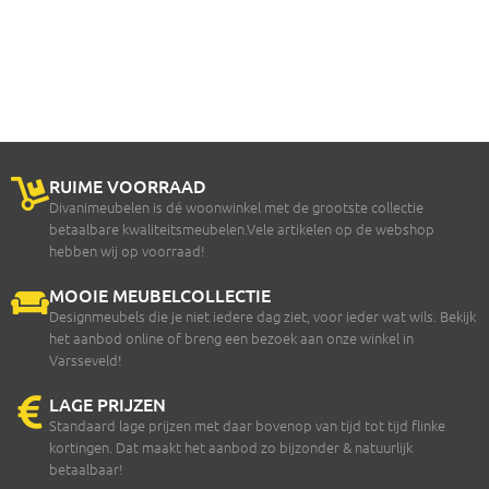
RUIME VOORRAAD
Divanimeubelen is dé woonwinkel met de grootste collectie
betaalbare kwaliteitsmeubelen.Vele artikelen op de webshop
hebben wij op voorraad!
MOOIE MEUBELCOLLECTIE
Designmeubels die je niet iedere dag ziet, voor ieder wat wils. Bekijk
het aanbod online of breng een bezoek aan onze winkel in
Varsseveld!
LAGE PRIJZEN
Standaard lage prijzen met daar bovenop van tijd tot tijd flinke
kortingen. Dat maakt het aanbod zo bijzonder & natuurlijk
betaalbaar!