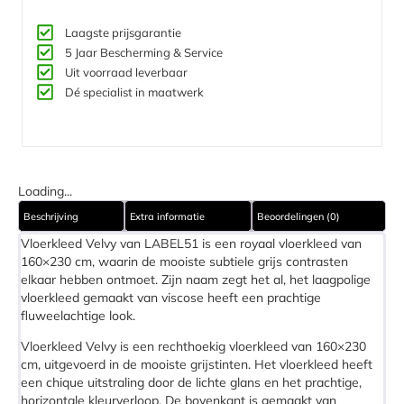
Laagste prijsgarantie
5 Jaar Bescherming & Service​
Uit voorraad leverbaar
Dé specialist in maatwerk
Loading...
Beschrijving
Extra informatie
Beoordelingen (0)
Vloerkleed Velvy van LABEL51 is een royaal vloerkleed van
160×230 cm, waarin de mooiste subtiele grijs contrasten
elkaar hebben ontmoet. Zijn naam zegt het al, het laagpolige
vloerkleed gemaakt van viscose heeft een prachtige
fluweelachtige look.
Vloerkleed Velvy is een rechthoekig vloerkleed van 160×230
cm, uitgevoerd in de mooiste grijstinten. Het vloerkleed heeft
een chique uitstraling door de lichte glans en het prachtige,
horizontale kleurverloop. De bovenkant is gemaakt van