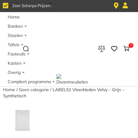
Z
e
e
r
S
c
h
e
r
p
e
P
r
i
j
z
e
n
Home
Banken
Stoelen
Tafels
0
Fauteuils
Kasten
Overig
Compleet programma
Home
/
Geen categorie
/ LABEL51 Vloerkleden Velvy – Grijs –
Synthetisch