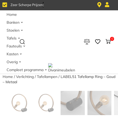
Z
e
e
r
S
c
h
e
r
p
e
P
r
i
j
z
e
n
Home
Banken
Stoelen
Tafels
0
Fauteuils
Kasten
Overig
Compleet programma
Home
/
Verlichting
/
Tafellampen
/ LABEL51 Tafellamp Ring – Goud
– Metaal