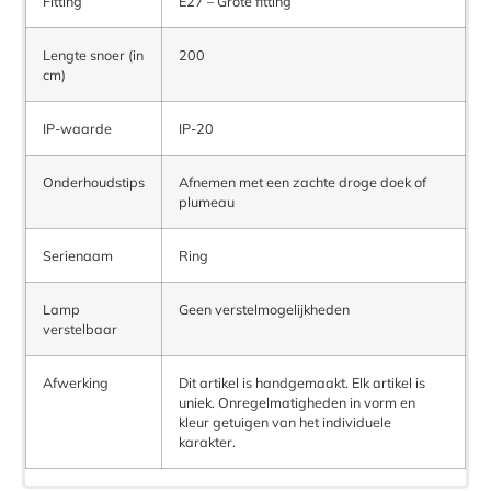
Fitting
E27 – Grote fitting
Lengte snoer (in
200
cm)
IP-waarde
IP-20
Onderhoudstips
Afnemen met een zachte droge doek of
plumeau
Serienaam
Ring
Lamp
Geen verstelmogelijkheden
verstelbaar
Afwerking
Dit artikel is handgemaakt. Elk artikel is
uniek. Onregelmatigheden in vorm en
kleur getuigen van het individuele
karakter.