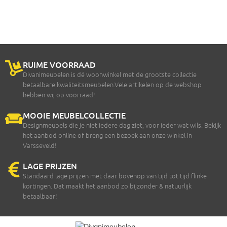
RUIME VOORRAAD
Divanimeubelen is dé woonwinkel met de grootste collectie
betaalbare kwaliteitsmeubelen.Vele artikelen op de webshop
hebben wij op voorraad!
MOOIE MEUBELCOLLECTIE
Designmeubels die je niet iedere dag ziet, voor ieder wat wils. Bekijk
het aanbod online of breng een bezoek aan onze winkel in
Varsseveld!
LAGE PRIJZEN
Standaard lage prijzen met daar bovenop van tijd tot tijd flinke
kortingen. Dat maakt het aanbod zo bijzonder & natuurlijk
betaalbaar!