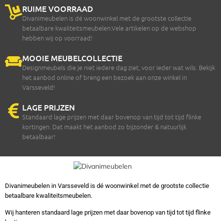
RUIME VOORRAAD
Divanimeubelen is dé woonwinkel met de grootste collectie
betaalbare kwaliteitsmeubelen.Vele artikelen op de webshop
hebben wij op voorraad!
MOOIE MEUBELCOLLECTIE
Designmeubels die je niet iedere dag ziet, voor ieder wat wils. Bekijk
het aanbod online of breng een bezoek aan onze winkel in
Varsseveld!
LAGE PRIJZEN
Standaard lage prijzen met daar bovenop van tijd tot tijd flinke
kortingen. Dat maakt het aanbod zo bijzonder & natuurlijk
betaalbaar!
Divanimeubelen in Varsseveld is dé woonwinkel met de grootste collectie
betaalbare kwaliteitsmeubelen.
Wij hanteren standaard lage prijzen met daar bovenop van tijd tot tijd flinke