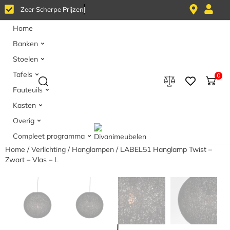
Z
e
e
r
S
c
h
e
r
p
e
P
r
i
j
z
e
n
Home
Banken
Stoelen
Tafels
0
Fauteuils
Kasten
Overig
Compleet programma
Home
/
Verlichting
/
Hanglampen
/ LABEL51 Hanglamp Twist –
Zwart – Vlas – L