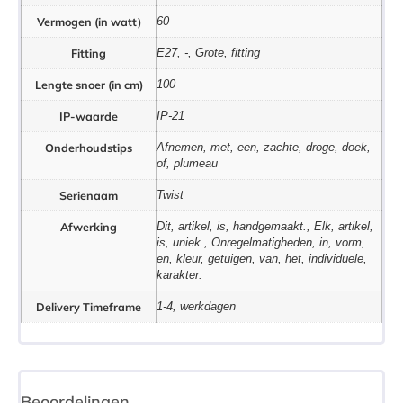
Vermogen (in watt)
60
Fitting
E27, -, Grote, fitting
Lengte snoer (in cm)
100
IP-waarde
IP-21
Onderhoudstips
Afnemen, met, een, zachte, droge, doek,
of, plumeau
Serienaam
Twist
Afwerking
Dit, artikel, is, handgemaakt., Elk, artikel,
is, uniek., Onregelmatigheden, in, vorm,
en, kleur, getuigen, van, het, individuele,
karakter.
Delivery Timeframe
1-4, werkdagen
Beoordelingen