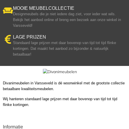
MOOIE MEUBELCOLLECTIE
Designmeubels die je niet iedere dag ziet, voor ieder wat wils.
Bekijk het aanbod online of breng een bezoek aan onze winkel in
Varsseveld!
LAGE PRIJZEN
Standaard lage prijzen met daar bovenop van tijd tot tijd flinke
kortingen. Dat maakt het aanbod zo bijzonder & natuurlijk
betaalbaar!
Divanimeubelen in Varsseveld is dé woonwinkel met de grootste collectie
betaalbare kwaliteitsmeubelen.
Wij hanteren standaard lage prijzen met daar bovenop van tijd tot tijd
flinke kortingen.
Informatie