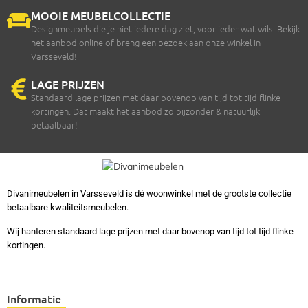
MOOIE MEUBELCOLLECTIE
Designmeubels die je niet iedere dag ziet, voor ieder wat wils. Bekijk
het aanbod online of breng een bezoek aan onze winkel in
Varsseveld!
LAGE PRIJZEN
Standaard lage prijzen met daar bovenop van tijd tot tijd flinke
kortingen. Dat maakt het aanbod zo bijzonder & natuurlijk
betaalbaar!
Divanimeubelen in Varsseveld is dé woonwinkel met de grootste collectie
betaalbare kwaliteitsmeubelen.
Wij hanteren standaard lage prijzen met daar bovenop van tijd tot tijd flinke
kortingen.
Informatie