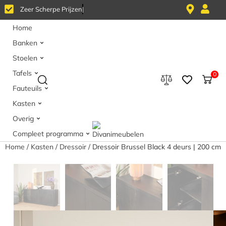
Z
e
e
r
S
c
h
e
r
p
e
P
r
i
j
z
e
n
Home
Banken
Stoelen
Tafels
0
Fauteuils
Kasten
Overig
Compleet programma
Home
/
Kasten
/
Dressoir
/ Dressoir Brussel Black 4 deurs | 200 cm