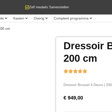
Zelf meubels Samenstellen
ils
Kasten
Overig
Compleet programma
 200 cm
Dressoir B
200 cm
Dressoir Brussel 4 Deurs | 20
€
949,00