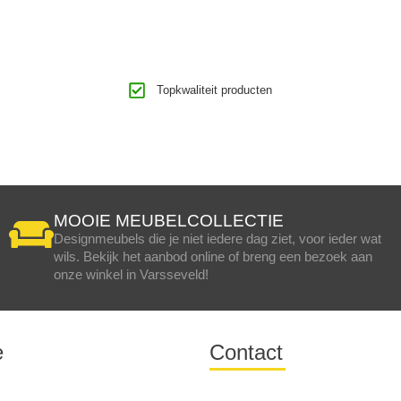
Topkwaliteit producten
MOOIE MEUBELCOLLECTIE
Designmeubels die je niet iedere dag ziet, voor ieder wat
wils. Bekijk het aanbod online of breng een bezoek aan
onze winkel in Varsseveld!
e
Contact