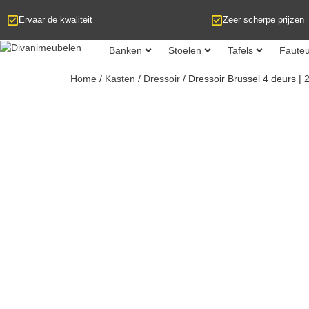
Ervaar de kwaliteit
Zeer scherpe prijzen
Banken
Stoelen
Tafels
Fauteu
Home
/
Kasten
/
Dressoir
/ Dressoir Brussel 4 deurs |