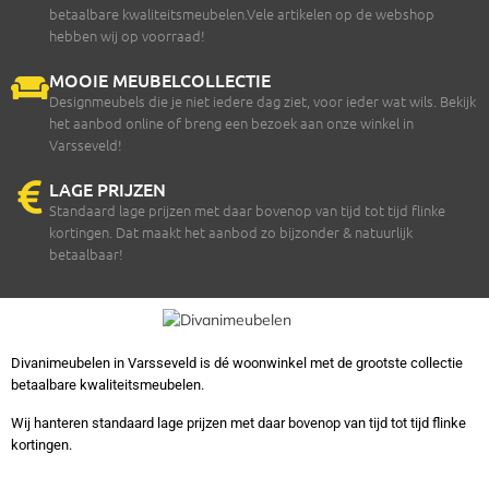
betaalbare kwaliteitsmeubelen.Vele artikelen op de webshop
hebben wij op voorraad!
MOOIE MEUBELCOLLECTIE
Designmeubels die je niet iedere dag ziet, voor ieder wat wils. Bekijk
het aanbod online of breng een bezoek aan onze winkel in
Varsseveld!
LAGE PRIJZEN
Standaard lage prijzen met daar bovenop van tijd tot tijd flinke
kortingen. Dat maakt het aanbod zo bijzonder & natuurlijk
betaalbaar!
Divanimeubelen in Varsseveld is dé woonwinkel met de grootste collectie
betaalbare kwaliteitsmeubelen.
Wij hanteren standaard lage prijzen met daar bovenop van tijd tot tijd flinke
kortingen.