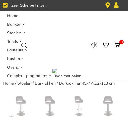
Z
e
e
r
S
c
h
e
r
p
e
P
r
i
j
z
e
n
Home
Banken
Stoelen
Tafels
0
Fauteuils
Kasten
Overig
Compleet programma
Home
/
Stoelen
/
Barkrukken
/ Barkruk Fer 45x47x92-113 cm