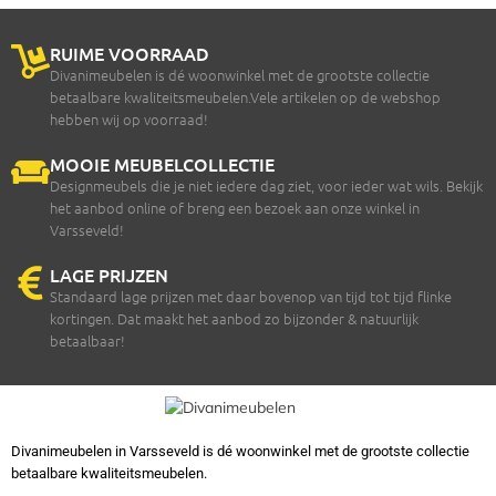
RUIME VOORRAAD
Divanimeubelen is dé woonwinkel met de grootste collectie
betaalbare kwaliteitsmeubelen.Vele artikelen op de webshop
hebben wij op voorraad!
MOOIE MEUBELCOLLECTIE
Designmeubels die je niet iedere dag ziet, voor ieder wat wils. Bekijk
het aanbod online of breng een bezoek aan onze winkel in
Varsseveld!
LAGE PRIJZEN
Standaard lage prijzen met daar bovenop van tijd tot tijd flinke
kortingen. Dat maakt het aanbod zo bijzonder & natuurlijk
betaalbaar!
Divanimeubelen in Varsseveld is dé woonwinkel met de grootste collectie
betaalbare kwaliteitsmeubelen.